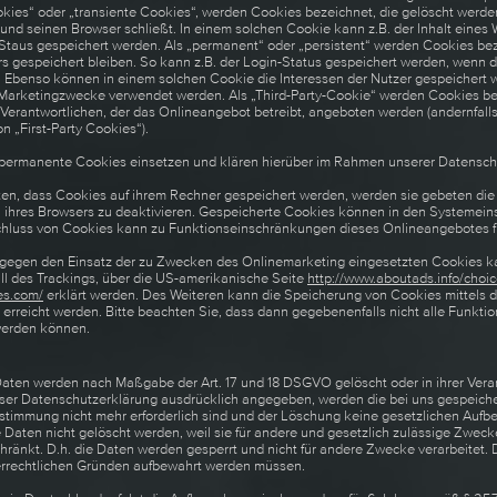
kies“ oder „transiente Cookies“, werden Cookies bezeichnet, die gelöscht werd
 und seinen Browser schließt. In einem solchen Cookie kann z.B. der Inhalt eines
Staus gespeichert werden. Als „permanent“ oder „persistent“ werden Cookies bez
 gespeichert bleiben. So kann z.B. der Login-Status gespeichert werden, wenn d
Ebenso können in einem solchen Cookie die Interessen der Nutzer gespeichert we
arketingzwecke verwendet werden. Als „Third-Party-Cookie“ werden Cookies bez
Verantwortlichen, der das Onlineangebot betreibt, angeboten werden (andernfall
n „First-Party Cookies“).
permanente Cookies einsetzen und klären hierüber im Rahmen unserer Datenschu
hten, dass Cookies auf ihrem Rechner gespeichert werden, werden sie gebeten di
 ihres Browsers zu deaktivieren. Gespeicherte Cookies können in den Systemein
chluss von Cookies kann zu Funktionseinschränkungen dieses Onlineangebotes f
 gegen den Einsatz der zu Zwecken des Onlinemarketing eingesetzten Cookies ka
all des Trackings, über die US-amerikanische Seite
http://www.aboutads.info/choic
es.com/
erklärt werden. Des Weiteren kann die Speicherung von Cookies mittels 
erreicht werden. Bitte beachten Sie, dass dann gegebenenfalls nicht alle Funkti
werden können.
Daten werden nach Maßgabe der Art. 17 und 18 DSGVO gelöscht oder in ihrer Vera
ser Datenschutzerklärung ausdrücklich angegeben, werden die bei uns gespeiche
estimmung nicht mehr erforderlich sind und der Löschung keine gesetzlichen Aufb
Daten nicht gelöscht werden, weil sie für andere und gesetzlich zulässige Zwecke 
ränkt. D.h. die Daten werden gesperrt und nicht für andere Zwecke verarbeitet. Da
uerrechtlichen Gründen aufbewahrt werden müssen.