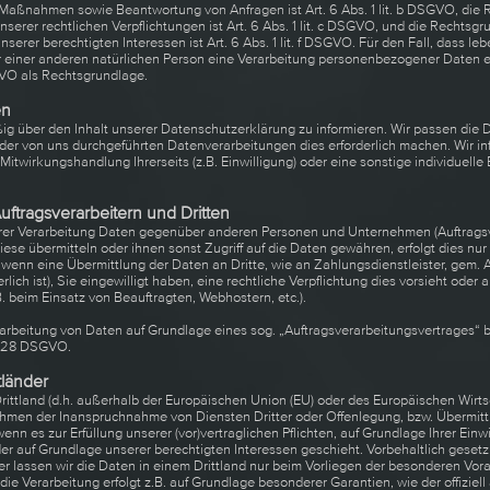
 Maßnahmen sowie Beantwortung von Anfragen ist Art. 6 Abs. 1 lit. b DSGVO, die 
nserer rechtlichen Verpflichtungen ist Art. 6 Abs. 1 lit. c DSGVO, und die Rechtsgr
serer berechtigten Interessen ist Art. 6 Abs. 1 lit. f DSGVO. Für den Fall, dass le
r einer anderen natürlichen Person eine Verarbeitung personenbezogener Daten e
SGVO als Rechtsgrundlage.
en
äßig über den Inhalt unserer Datenschutzerklärung zu informieren. Wir passen die
der von uns durchgeführten Datenverarbeitungen dies erforderlich machen. Wir in
itwirkungshandlung Ihrerseits (z.B. Einwilligung) oder eine sonstige individuelle
ftragsverarbeitern und Dritten
rer Verarbeitung Daten gegenüber anderen Personen und Unternehmen (Auftragsv
diese übermitteln oder ihnen sonst Zugriff auf die Daten gewähren, erfolgt dies nu
. wenn eine Übermittlung der Daten an Dritte, wie an Zahlungsdienstleister, gem. A
erlich ist), Sie eingewilligt haben, eine rechtliche Verpflichtung dies vorsieht oder
B. beim Einsatz von Beauftragten, Webhostern, etc.).
erarbeitung von Daten auf Grundlage eines sog. „Auftragsverarbeitungsvertrages“ 
t. 28 DSGVO.
tländer
Drittland (d.h. außerhalb der Europäischen Union (EU) oder des Europäischen Wirt
ahmen der Inanspruchnahme von Diensten Dritter oder Offenlegung, bzw. Übermitt
 wenn es zur Erfüllung unserer (vor)vertraglichen Pflichten, auf Grundlage Ihrer Einw
der auf Grundlage unserer berechtigten Interessen geschieht. Vorbehaltlich gesetzl
er lassen wir die Daten in einem Drittland nur beim Vorliegen der besonderen Vor
 die Verarbeitung erfolgt z.B. auf Grundlage besonderer Garantien, wie der offiziel