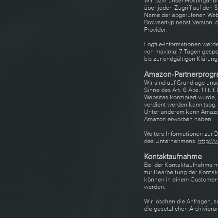
Wir, bzw. unser Hostinganbi
über jeden Zugriff auf den 
Name der abgerufenen Webse
Browsertyp nebst Version, 
Provider.
Logfile-Informationen werd
von maximal 7 Tagen gespei
bis zur endgültigen Klärun
Amazon-Partnerprog
Wir sind auf Grundlage unse
Sinne des Art. 6 Abs. 1 lit
Websites konzipiert wurde,
verdient werden kann (sog.
Unter anderem kann Amazon 
Amazon erworben haben.
Weitere Informationen zur
des Unternehmens:
http:/
Kontaktaufnahme
Bei der Kontaktaufnahme mit
zur Bearbeitung der Kontak
können in einem Customer-
werden.
Wir löschen die Anfragen, so
die gesetzlichen Archivieru