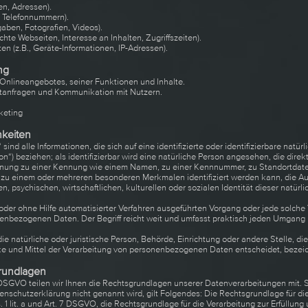
en, Adressen).
l, Telefonnummern).
ngaben, Fotografien, Videos).
hte Webseiten, Interesse an Inhalten, Zugriffszeiten).
n (z.B., Geräte-Informationen, IP-Adressen).
ng
 Onlineangebotes, seiner Funktionen und Inhalte.
tanfragen und Kommunikation mit Nutzern.
keting
hkeiten
d alle Informationen, die sich auf eine identifizierte oder identifizierbare natürl
“) beziehen; als identifizierbar wird eine natürliche Person angesehen, die direkt
dnung zu einer Kennung wie einem Namen, zu einer Kennnummer, zu Standortdaten
 zu einem oder mehreren besonderen Merkmalen identifiziert werden kann, die A
, psychischen, wirtschaftlichen, kulturellen oder sozialen Identität dieser natürl
t oder ohne Hilfe automatisierter Verfahren ausgeführten Vorgang oder jede solch
bezogenen Daten. Der Begriff reicht weit und umfasst praktisch jeden Umgang 
 die natürliche oder juristische Person, Behörde, Einrichtung oder andere Stelle, d
e und Mittel der Verarbeitung von personenbezogenen Daten entscheidet, bezeic
rundlagen
SGVO teilen wir Ihnen die Rechtsgrundlagen unserer Datenverarbeitungen mit. S
enschutzerklärung nicht genannt wird, gilt Folgendes: Die Rechtsgrundlage für di
s. 1 lit. a und Art. 7 DSGVO, die Rechtsgrundlage für die Verarbeitung zur Erfüllun