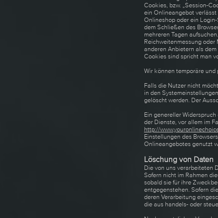
Cookies, bzw. „Session-Coo
ein Onlineangebot verlässt
Onlineshop oder ein Login-
dem Schließen des Browsers
mehreren Tagen aufsuchen. 
Reichweitenmessung oder M
anderen Anbietern als dem 
Cookies sind spricht man vo
Wir können temporäre und 
Falls die Nutzer nicht möc
in den Systemeinstellungen
gelöscht werden. Der Auss
Ein genereller Widerspruch
der Dienste, vor allem im F
http://www.youronlinechoic
Einstellungen des Browsers 
Onlineangebotes genutzt 
Löschung von Daten
Die von uns verarbeiteten 
Sofern nicht im Rahmen die
sobald sie für ihre Zweckb
entgegenstehen. Sofern die 
deren Verarbeitung eingesch
die aus handels- oder ste