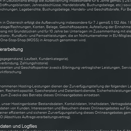
 in Deutschland erfolgt die Aufbewahrung insbesondere für 6 Jahre gemäß § 25
 Eröffnungsbilanzen, Jahresabschlüsse, Handelsbriefe, Buchungsbelege, etc.) sowi
zeichnungen, Lageberichte, Buchungsbelege, Handels- und Geschäftsbriefe, Für B
 in Österreich erfolgt die Aufbewahrung insbesondere für 7 J gemäß § 132 Abs. 
elege/Rechnungen, Konten, Belege, Geschäftspapiere, Aufstellung der Einnahmen
ang mit Grundstücken und für 10 Jahre bei Unterlagen im Zusammenhang mit ele
ions-, Rundfunk- und Fernsehleistungen, die an Nichtunternehmer in EU-Mitglie
ni-One-Stop-Shop (MOSS) in Anspruch genommen wird.
erarbeitung
ragsgegenstand, Laufzeit, Kundenkategorie).
kverbindung, Zahlungshistorie)
ssenten und Geschäftspartner zwecks Erbringung vertraglicher Leistungen, Serv
rktforschung.
nommenen Hosting-Leistungen dienen der Zurverfügungstellung der folgenden Lei
gen, Rechenkapazität, Speicherplatz und Datenbankdienste, Sicherheitsleistunge
r zum Zwecke des Betriebs dieses Onlineangebotes einsetzen.
zw. unser Hostinganbieter Bestandsdaten, Kontaktdaten, Inhaltsdaten, Vertragsda
aten von Kunden, Interessenten und Besuchern dieses Onlineangebotes auf Gr
einer effizienten und sicheren Zurverfügungstellung dieses Onlineangebotes gem. Art
 (Abschluss Auftragsverarbeitungsvertrag).
daten und Logfiles