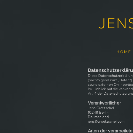
JEN
H O M E
Datenschutzerklär
Diese Datenschutzerklärun
(nachfolgend kurz „Daten“)
sowie externen Onlinepräse
Im Hinblick auf die verwende
Art. 4 der Datenschutzgru
Verantwortlicher
Jens Grötzschel
10249 Berlin
Deutschland
jens@groetzschel.com
Arten der verarbeitet