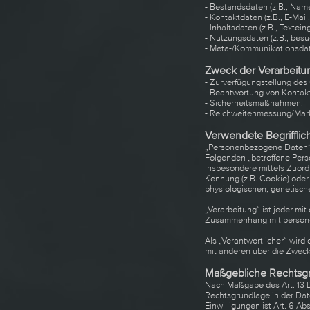
- Bestandsdaten (z.B., Nam
- Kontaktdaten (z.B., E-Mai
- Inhaltsdaten (z.B., Textei
- Nutzungsdaten (z.B., besuc
- Meta-/Kommunikationsdate
Zweck der Verarbeitu
- Zurverfügungstellung des
- Beantwortung von Kontak
- Sicherheitsmaßnahmen.
- Reichweitenmessung/Mar
Verwendete Begrifflic
„Personenbezogene Daten“ sin
Folgenden „betroffene Person
insbesondere mittels Zuor
Kennung (z.B. Cookie) oder
physiologischen, genetischen
„Verarbeitung“ ist jeder mi
Zusammenhang mit personen
Als „Verantwortlicher“ wird
mit anderen über die Zweck
Maßgebliche Rechtsg
Nach Maßgabe des Art. 13 D
Rechtsgrundlage in der Dat
Einwilligungen ist Art. 6 Ab