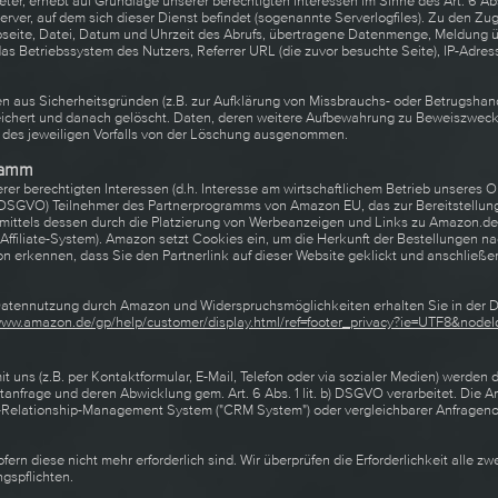
eter, erhebt auf Grundlage unserer berechtigten Interessen im Sinne des Art. 6 Abs
Server, auf dem sich dieser Dienst befindet (sogenannte Serverlogfiles). Zu den Zu
ite, Datei, Datum und Uhrzeit des Abrufs, übertragene Datenmenge, Meldung übe
das Betriebssystem des Nutzers, Referrer URL (die zuvor besuchte Seite), IP-Adre
en aus Sicherheitsgründen (z.B. zur Aufklärung von Missbrauchs- oder Betrugshan
chert und danach gelöscht. Daten, deren weitere Aufbewahrung zu Beweiszwecken 
g des jeweiligen Vorfalls von der Löschung ausgenommen.
ramm
rer berechtigten Interessen (d.h. Interesse am wirtschaftlichem Betrieb unseres
. f. DSGVO) Teilnehmer des Partnerprogramms von Amazon EU, das zur Bereitstellun
 mittels dessen durch die Platzierung von Werbeanzeigen und Links zu Amazon.d
 Affiliate-System). Amazon setzt Cookies ein, um die Herkunft der Bestellungen n
erkennen, dass Sie den Partnerlink auf dieser Website geklickt und anschließen
 Datennutzung durch Amazon und Widerspruchsmöglichkeiten erhalten Sie in der 
/www.amazon.de/gp/help/customer/display.html/ref=footer_privacy?ie=UTF8&node
 uns (z.B. per Kontaktformular, E-Mail, Telefon oder via sozialer Medien) werden
tanfrage und deren Abwicklung gem. Art. 6 Abs. 1 lit. b) DSGVO verarbeitet. Die 
Relationship-Management System ("CRM System") oder vergleichbarer Anfrageno
fern diese nicht mehr erforderlich sind. Wir überprüfen die Erforderlichkeit alle zw
ngspflichten.