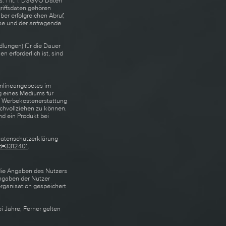
. 1 lit. f. DSGVO Daten
griffsdaten gehören
r erfolgreichen Abruf,
sse und der anfragende
dlungen) für die Dauer
erforderlich ist, sind
 Onlineangebotes im
g eines Mediums für
e Werbekostenerstattung
achvollziehen zu können.
d ein Produkt bei
Datenschutzerklärung
Id=3312401
.
 die Angaben des Nutzers
Angaben der Nutzer
rganisation gespeichert
ei Jahre; Ferner gelten