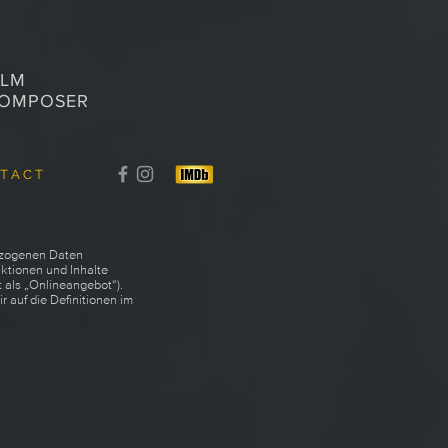
ILM
OMPOSER
T A C T
bezogenen Daten
ktionen und Inhalte
 als „Onlineangebot“).
r auf die Definitionen im