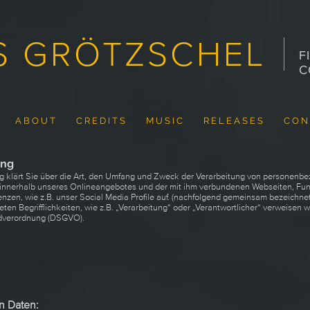
S GRÖTZSCHEL
F
C
A B O U T
C R E D I T S
M U S I C
R E L E A S E S
C O N 
ung
g klärt Sie über die Art, den Umfang und Zweck der Verarbeitung von personen
 innerhalb unseres Onlineangebotes und der mit ihm verbundenen Webseiten, Fun
nzen, wie z.B. unser Social Media Profile auf. (nachfolgend gemeinsam bezeichnet
ten Begrifflichkeiten, wie z.B. „Verarbeitung“ oder „Verantwortlicher“ verweisen wi
ndverordnung (DSGVO).
en Daten: