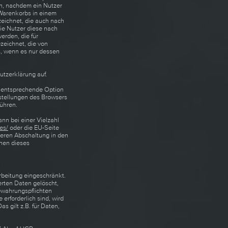
en, nachdem ein Nutzer
 Warenkorbs in einem
eichnet, die auch nach
ie Nutzer diese nach
rden, die für
eichnet, die von
s, wenn es nur dessen
tzerklärung auf.
e entsprechende Option
stellungen des Browsers
ühren.
nn bei einer Vielzahl
es/
oder die EU-Seite
deren Abschaltung in den
onen dieses
rbeitung eingeschränkt.
rten Daten gelöscht,
ewahrungspflichten
erforderlich sind, wird
s gilt z.B. für Daten,