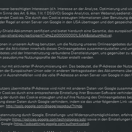
serer berechtigten Interessen (d.h. Interesse an der Analyse, Optimierung und wi
 Sinne des Art. 6 Abs. 1 lit. f. DSGVO) Google Analytics, einen Webanalysediens
rwendet Cookies. Die durch das Cookie erzeugten Informationen über Benutzung 
 der Regel an einen Server von Google in den USA übertragen und dort gespeicher
cy-Shield-Abkommen zertifiziert und bietet hierdurch eine Garantie, das europäis
rivacyshield.gov/participant?id=a2zt000000001L5AAI&status=Active
).
ionen in unserem Auftrag benutzen, um die Nutzung unseres Onlineangebotes dur
er die Aktivitäten innerhalb dieses Onlineangebotes zusammenzustellen und um 
botes und der Internetnutzung verbundene Dienstleistungen, uns gegenüber zu 
n pseudonyme Nutzungsprofile der Nutzer erstellt werden.
 nur mit aktivierter IP-Anonymisierung ein. Das bedeutet, die IP-Adresse der Nutz
aten der Europäischen Union oder in anderen Vertragsstaaten des Abkommens übe
ur in Ausnahmefällen wird die volle IP-Adresse an einen Server von Google in de
tzers übermittelte IP-Adresse wird nicht mit anderen Daten von Google zusamme
 Cookies durch eine entsprechende Einstellung ihrer Browser-Software verhinder
ung der durch das Cookie erzeugten und auf ihre Nutzung des Onlineangebotes b
ung dieser Daten durch Google verhindern, indem sie das unter folgendem Link v
ren:
http://tools.google.com/dlpage/gaoptout?hl=de
.
Datennutzung durch Google, Einstellungs- und Widerspruchsmöglichkeiten, erfahre
Google (
https://policies.google.com/technologies/ads
) sowie in den Einstellungen 
h Google
(https://adssettings.google.com/authenticated
).