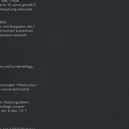
7 Abs. 1 HGB
e für 10 Jahre gemäß §
esteuerung relevante
1 BAO
 und Ausgaben, etc.),
ktronisch erbrachten
dstaaten erbracht
ice und Kundenpflege,
stungen: Infrastruktur-
n sowie technische
ten, Nutzungsdaten,
undlage unserer
. 6 Abs. 1 lit. f