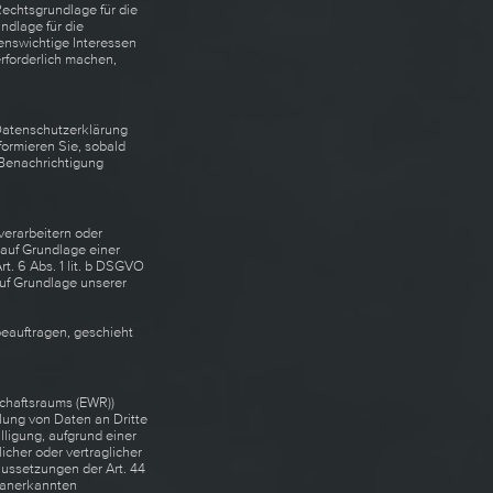
Rechtsgrundlage für die
undlage für die
benswichtige Interessen
rforderlich machen,
 Datenschutzerklärung
formieren Sie, sobald
 Benachrichtigung
erarbeitern oder
r auf Grundlage einer
rt. 6 Abs. 1 lit. b DSGVO
 auf Grundlage unserer
beauftragen, geschieht
schaftsraums (EWR))
lung von Daten an Dritte
illigung, aufgrund einer
icher oder vertraglicher
aussetzungen der Art. 44
l anerkannten