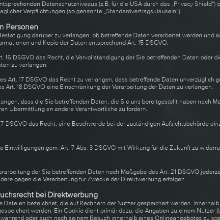
ntsprechenden Datenschutzniveaus (z.B. für die USA durch das „Privacy Shield“) o
raglicher Verpflichtungen (so genannte „Standardvertragsklauseln“).
en Personen
Bestätigung darüber zu verlangen, ob betreffende Daten verarbeitet werden und a
formationen und Kopie der Daten entsprechend Art. 15 DSGVO.
t. 16 DSGVO das Recht, die Vervollständigung der Sie betreffenden Daten oder di
aten zu verlangen.
 Art. 17 DSGVO das Recht zu verlangen, dass betreffende Daten unverzüglich g
s Art. 18 DSGVO eine Einschränkung der Verarbeitung der Daten zu verlangen.
langen, dass die Sie betreffenden Daten, die Sie uns bereitgestellt haben nach 
n Übermittlung an andere Verantwortliche zu fordern.
 77 DSGVO das Recht, eine Beschwerde bei der zuständigen Aufsichtsbehörde ein
te Einwilligungen gem. Art. 7 Abs. 3 DSGVO mit Wirkung für die Zukunft zu widerru
erarbeitung der Sie betreffenden Daten nach Maßgabe des Art. 21 DSGVO jederze
ere gegen die Verarbeitung für Zwecke der Direktwerbung erfolgen.
uchsrecht bei Direktwerbung
e Dateien bezeichnet, die auf Rechnern der Nutzer gespeichert werden. Innerhal
espeichert werden. Ein Cookie dient primär dazu, die Angaben zu einem Nutzer 
) während oder auch nach seinem Besuch innerhalb eines Onlineangebotes zu spe