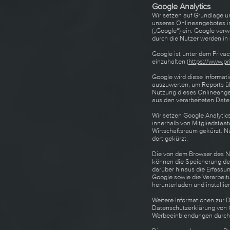
Google Analytics
Wir setzen auf Grundlage un
unseres Onlineangebotes im
(„Google“) ein. Google ve
durch die Nutzer werden in
Google ist unter dem Priva
einzuhalten (
https://www.p
Google wird diese Informat
auszuwerten, um Reports üb
Nutzung dieses Onlineange
aus den verarbeiteten Date
Wir setzen Google Analytics
innerhalb von Mitgliedsta
Wirtschaftsraum gekürzt. N
dort gekürzt.
Die von dem Browser des Nu
können die Speicherung der
darüber hinaus die Erfass
Google sowie die Verarbeit
herunterladen und installie
Weitere Informationen zur 
Datenschutzerklärung von 
Werbeeinblendungen durc