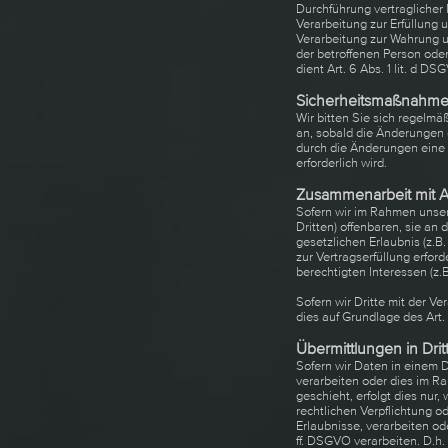
Durchführung vertraglicher
Verarbeitung zur Erfüllung u
Verarbeitung zur Wahrung un
der betroffenen Person ode
dient Art. 6 Abs. 1 lit. d D
Sicherheitsmaßnahm
Wir bitten Sie sich regelm
an, sobald die Änderungen 
durch die Änderungen eine M
erforderlich wird.
Zusammenarbeit mit Au
Sofern wir im Rahmen unse
Dritten) offenbaren, sie an 
gesetzlichen Erlaubnis (z.B
zur Vertragserfüllung erford
berechtigten Interessen (z.
Sofern wir Dritte mit der V
dies auf Grundlage des Ar
Übermittlungen in Drit
Sofern wir Daten in einem 
verarbeiten oder dies im R
geschieht, erfolgt dies nur,
rechtlichen Verpflichtung o
Erlaubnisse, verarbeiten od
ff. DSGVO verarbeiten. D.h.