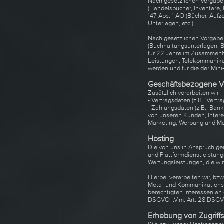
Nach gesetzlichen Vorgaben
(Handelsbücher, Inventare,
147 Abs. 1 AO (Bücher, Auf
Unterlagen, etc.).
Nach gesetzlichen Vorgaben
(Buchhaltungsunterlagen, B
für 22 Jahre im Zusammenh
Leistungen, Telekommunikat
werden und für die der Mi
Geschäftsbezogene V
Zusätzlich verarbeiten wir
- Vertragsdaten (z.B., Vert
- Zahlungsdaten (z.B., Ban
von unseren Kunden, Intere
Marketing, Werbung und Ma
Hosting
Die von uns in Anspruch ge
und Plattformdienstleistun
Wartungsleistungen, die wi
Hierbei verarbeiten wir, b
Meta- und Kommunikationsd
berechtigten Interessen an 
DSGVO i.V.m. Art. 28 DSGVO
Erhebung von Zugriffs